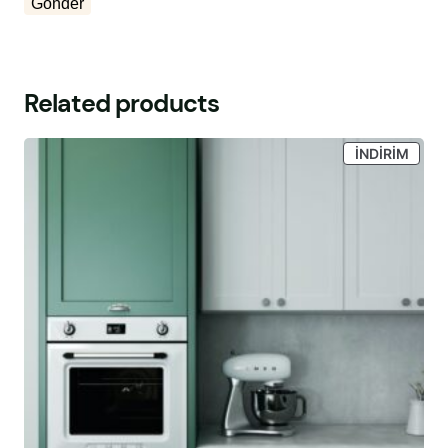
Related products
İNDIR
İNDIRIM
ÜRÜN