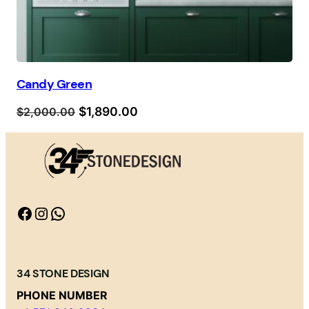
Candy Green
Orijinal
Şu
$
1,890.00
$
2,000.00
fiyat:
andaki
$2,000.00.
fiyat:
$1,890.00.
Facebook
Instagram
WhatsApp
34 STONE DESIGN
PHONE NUMBER